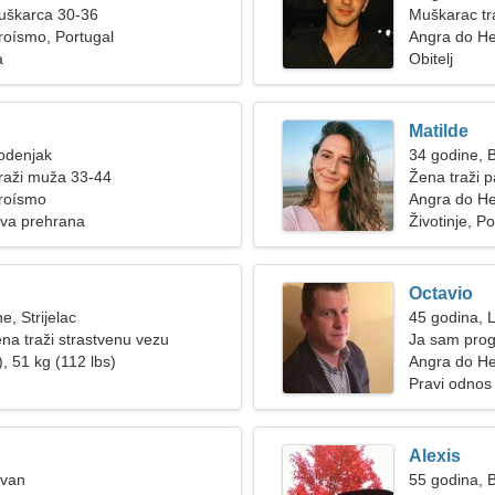
muškarca 30-36
Muškarac tr
roísmo, Portugal
Angra do H
a
Obitelj
Matilde
odenjak
34 godine, B
raži muža 33-44
Žena traži p
roísmo
Angra do He
ava prehrana
Životinje, Po
Octavio
e, Strijelac
45 godina, 
ena traži strastvenu vezu
Ja sam progr
, 51 kg (112 lbs)
Angra do H
Pravi odnos
Alexis
Ovan
55 godina, B