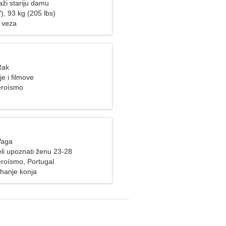
ži stariju damu
), 93 kg (205 lbs)
 veza
Rak
je i filmove
eroísmo
Vaga
li upoznati ženu 23-28
roísmo, Portugal
ahanje konja