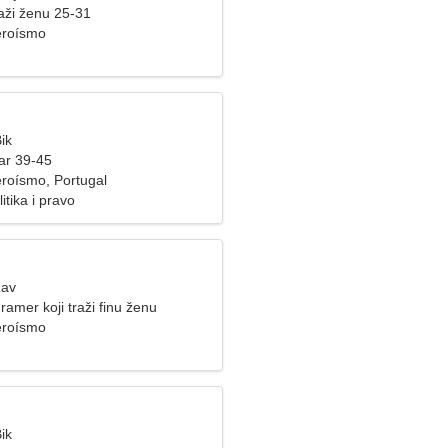
aži ženu 25-31
eroísmo
ik
ar 39-45
roísmo, Portugal
litika i pravo
Lav
amer koji traži finu ženu
eroísmo
ik