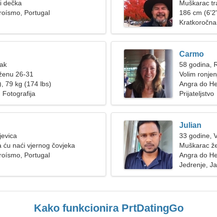
ži dečka
Muškarac tra
roísmo, Portugal
186 cm (6'2"
Kratkoročna
Carmo
Rak
58 godina, 
 ženu 26-31
Volim ronjen
, 79 kg (174 lbs)
Angra do H
 Fotografija
Prijateljstvo
Julian
jevica
33 godine, 
ću naći vjernog čovjeka
Muškarac že
roísmo, Portugal
Angra do He
Jedrenje, J
Kako funkcionira PrtDatingGo