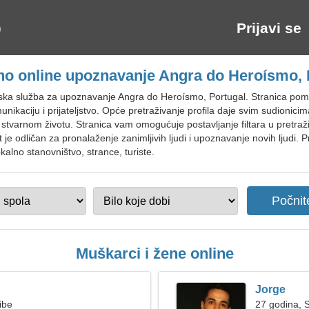
Prijavi se
no online upoznavanje Angra do Heroísmo, 
tska služba za upoznavanje Angra do Heroísmo, Portugal. Stranica p
ikaciju i prijateljstvo. Opće pretraživanje profila daje svim sudionici
 stvarnom životu. Stranica vam omogućuje postavljanje filtara u pretraž
t je odličan za pronalaženje zanimljivih ljudi i upoznavanje novih ljudi. P
lno stanovništvo, strance, turiste.
Muškarci i žene online
Jorge
ibe
27 godina, S