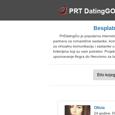
Besplat
PrtDatingGo je popularna interne
partnera za romantične sastanke, komun
za virtualnu komunikaciju i sastanke u
kriterijima koji su vam potrebni. Projek
upoznavanje Angra do Heroísmo za loka
Olivia
24 godine, R