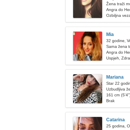
Žena traži 
Angra do He
Ozbiljna vez
Mia
32 godine, V
Sama žena t
Angra do He
Uspjeh, Zdr
Mariana
Star 22 godin
Uzbudljiva ž
161 cm (5'4")
Brak
Catarina
25 godina, 