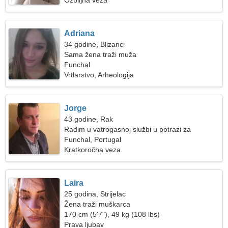
Ozbiljna veza
Adriana
34 godine, Blizanci
Sama žena traži muža
Funchal
Vrtlarstvo, Arheologija
Jorge
43 godine, Rak
Radim u vatrogasnoj službi u potrazi za
elegantnom ženom
Funchal, Portugal
Kratkoročna veza
Laira
25 godina, Strijelac
Žena traži muškarca
170 cm (5'7"), 49 kg (108 lbs)
Prava ljubav