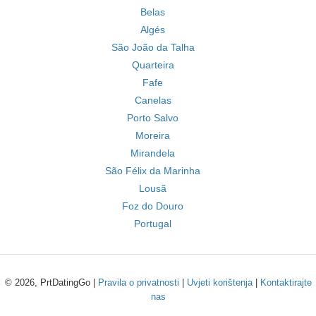
Belas
Algés
São João da Talha
Quarteira
Fafe
Canelas
Porto Salvo
Moreira
Mirandela
São Félix da Marinha
Lousã
Foz do Douro
Portugal
© 2026, PrtDatingGo |
Pravila o privatnosti
|
Uvjeti korištenja
|
Kontaktirajte
nas