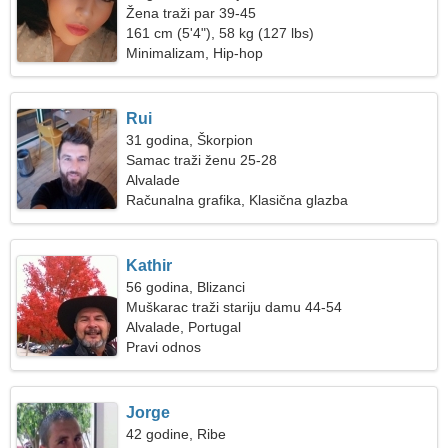
Žena traži par 39-45
161 cm (5'4"), 58 kg (127 lbs)
Minimalizam, Hip-hop
Rui
31 godina, Škorpion
Samac traži ženu 25-28
Alvalade
Računalna grafika, Klasična glazba
Kathir
56 godina, Blizanci
Muškarac traži stariju damu 44-54
Alvalade, Portugal
Pravi odnos
Jorge
42 godine, Ribe