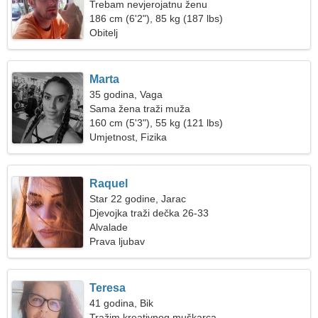
Trebam nevjerojatnu ženu
186 cm (6'2"), 85 kg (187 lbs)
Obitelj
Marta
35 godina, Vaga
Sama žena traži muža
160 cm (5'3"), 55 kg (121 lbs)
Umjetnost, Fizika
Raquel
Star 22 godine, Jarac
Djevojka traži dečka 26-33
Alvalade
Prava ljubav
Teresa
41 godina, Bik
Tražim kreativnog muškarca