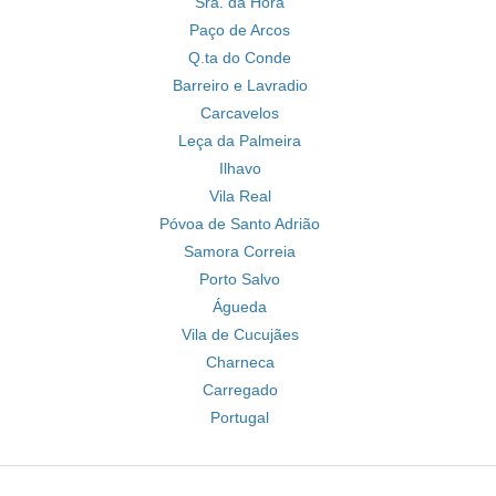
Sra. da Hora
Paço de Arcos
Q.ta do Conde
Barreiro e Lavradio
Carcavelos
Leça da Palmeira
Ilhavo
Vila Real
Póvoa de Santo Adrião
Samora Correia
Porto Salvo
Águeda
Vila de Cucujães
Charneca
Carregado
Portugal