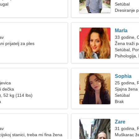
tugal
Setúbal
Dresiranje 
Marla
av
33 godine, 
i prijatelj za ples
Žena traži p
Setúbal, Por
Psihologija,
Sophia
jevica
25 godina, 
ži dečka
Sjajna žena 
, 52 kg (114 lbs)
Setúbal
a
Brak
Zare
av
31 godina, 
ijskoj stanici, treba mi fina žena
Muškarac že