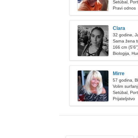
Setúbal, Por
Pravi odnos
Clara
32 godine, J
Sama žena t
166 cm (5'6")
Biologija, H
Mirre
57 godina, Bl
Volim surfanj
Setúbal, Por
Prijateljstvo