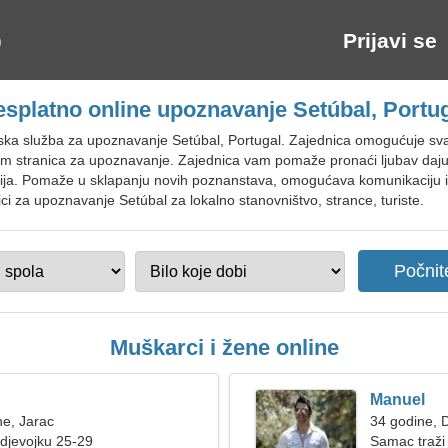
Prijavi se
splatno online upoznavanje Setúbal, Portu
tska služba za upoznavanje Setúbal, Portugal. Zajednica omogućuje s
tem stranica za upoznavanje. Zajednica vam pomaže pronaći ljubav da
terija. Pomaže u sklapanju novih poznanstava, omogućava komunikaciju i 
ici za upoznavanje Setúbal za lokalno stanovništvo, strance, turiste.
Muškarci i žene online
Manuel
ne, Jarac
34 godine, D
djevojku 25-29
Samac traži