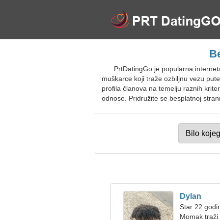
Be
PrtDatingGo je popularna interne
muškarce koji traže ozbiljnu vezu pu
profila članova na temelju raznih kri
odnose. Pridružite se besplatnoj stran
Dylan
Star 22 godi
Momak traži 