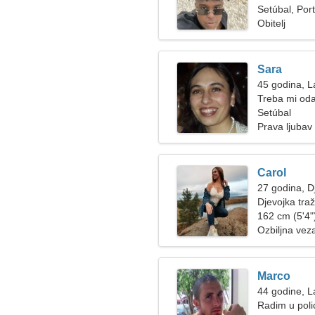
Setúbal, Por
Obitelj
Sara
45 godina, L
Treba mi odan
Setúbal
Prava ljubav
Carol
27 godina, D
Djevojka tra
162 cm (5'4")
Ozbiljna vez
Marco
44 godine, L
Radim u polic