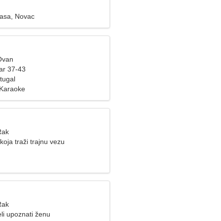
pasa, Novac
Ovan
ar 37-43
tugal
 Karaoke
Rak
koja traži trajnu vezu
Rak
li upoznati ženu