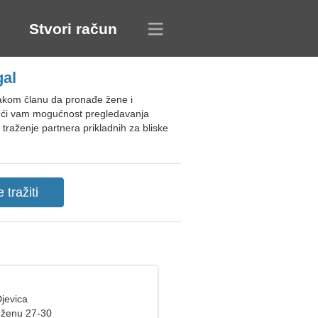
Stvori račun
gal
vakom članu da pronađe žene i
jući vam mogućnost pregledavanja
traženje partnera prikladnih za bliske
jevica
 ženu 27-30