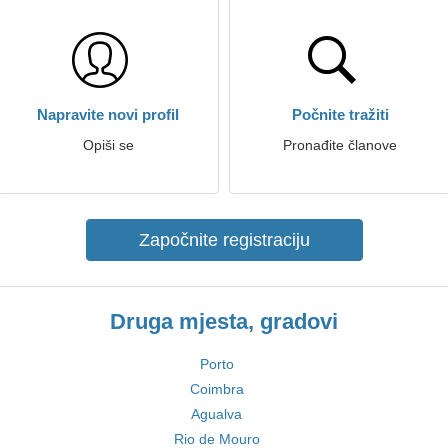
Napravite novi profil
Počnite tražiti
Opiši se
Pronađite članove
Započnite registraciju
Druga mjesta, gradovi
Porto
Coimbra
Agualva
Rio de Mouro