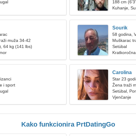
tugal
188 cm (6'3"
Kuhanje, Su
Sourik
arac
58 godina, 
raži muža 34-42
Muškarac tr
, 64 kg (141 lbs)
Setúbal
umor
Kratkoročna
Carolina
izanci
Star 23 godi
e i sport
Žena traži 
tugal
Setúbal, Por
Vjenčanje
Kako funkcionira PrtDatingGo