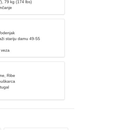
), 79 kg (174 lbs)
nčanje
Vodenjak
aži stariju damu 49-55
 veza
ne, Ribe
muškarca
tugal