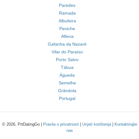
Paredes
Ramada
Albufeira
Peniche
Alfena
Gafanha da Nazaré
Vilar do Paraíso
Porto Salvo
Tábua
Águeda
Semelhe
Grândola
Portugal
© 2026, PrtDatingGo |
Pravila o privatnosti
|
Uvjeti korištenja
|
Kontaktirajte
nas