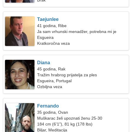
Brak
Taejunlee
41 godina, Ribe
Ja sam vrhunski menadžer, potrebna mi je
društvena žena
Esgueira
Kratkoročna veza
Diana
45 godina, Rak
Tražim hrabrog prijatelja za ples
Esgueira, Portugal
Ozbiljna veza
Fernando
35 godina, Ovan
Muškarac želi upoznati ženu 25-30
184 cm (6'1"), 81 kg (178 lbs)
Biljar, Meditacija