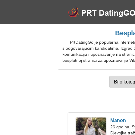
Bespla
PrtDatingGo je popularna internets
s odgovarajućim kandidatima. Izgradite
komunikaciju i upoznavanje na stranici
besplatnoj stranici za upoznavanje Vila
Manon
26 godina, St
Djevojka tra