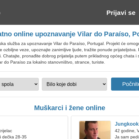
Prijavi se
tno online upoznavanje Vilar do Paraíso, P
ka služba za upoznavanje Vilar do Paraíso, Portugal. Projekt će omoguć
 ozbiljne veze, upoznajte zanimljive ljude, tražite ponude prijateljstva
. Chatajte, pronađite dobrog prijatelja putem prikladnog općeg chata i so
r do Paraíso za lokalno stanovništvo, strance, turiste.
Muškarci i žene online
Jungkook
rijelac
42 godine, 
ži dečka 28-35
Ja sam pedij