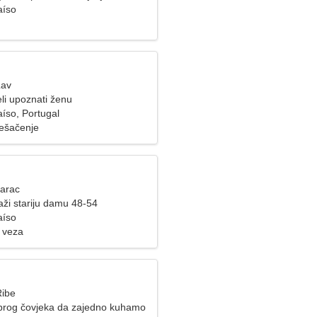
aíso
Lav
li upoznati ženu
aíso, Portugal
Pješačenje
Jarac
aži stariju damu 48-54
aíso
 veza
Ribe
brog čovjeka da zajedno kuhamo