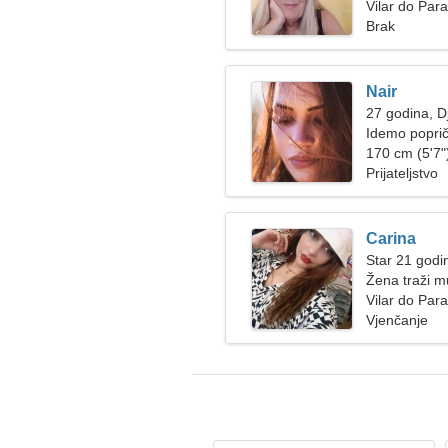
Vilar do Para
Brak
Nair
27 godina, D
Idemo poprič
170 cm (5'7")
Prijateljstvo
Carina
Star 21 godi
Žena traži 
Vilar do Para
Vjenčanje