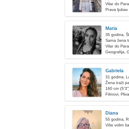
Vilar do Para
Prava ljubav
Maria
35 godina, Š
Sama žena t
Vilar do Par
Geografija, G
Gabriela
31 godina, L
Žena traži p
160 cm (5'3")
Filmovi, Pliv
Diana
55 godina, 
Više volim š