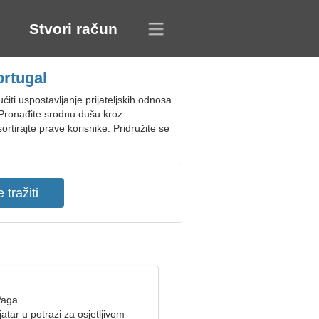
Stvori račun
ortugal
iti uspostavljanje prijateljskih odnosa
. Pronađite srodnu dušu kroz
rtirajte prave korisnike. Pridružite se
Vaga
atar u potrazi za osjetljivom