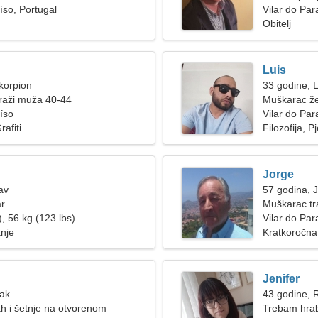
íso, Portugal
ženom
Vilar do Par
Obitelj
Luis
korpion
33 godine, 
raži muža 40-44
Muškarac že
aíso
Vilar do Par
rafiti
Filozofija, 
Jorge
av
57 godina, 
ar
Muškarac tr
, 56 kg (123 lbs)
Vilar do Par
anje
Kratkoročna
Jenifer
Rak
43 godine, 
ah i šetnje na otvorenom
Trebam hra