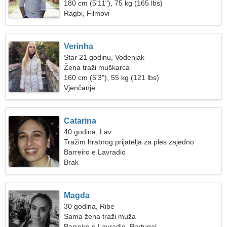
180 cm (5'11"), 75 kg (165 lbs)
Ragbi, Filmovi
Verinha
Star 21 godinu, Vodenjak
Žena traži muškarca
160 cm (5'3"), 55 kg (121 lbs)
Vjenčanje
Catarina
40 godina, Lav
Tražim hrabrog prijatelja za ples zajedno
Barreiro e Lavradio
Brak
Magda
30 godina, Ribe
Sama žena traži muža
Barreiro e Lavradio, Portugal