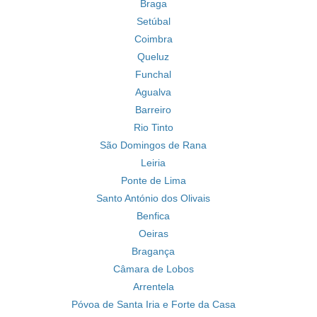
Braga
Setúbal
Coimbra
Queluz
Funchal
Agualva
Barreiro
Rio Tinto
São Domingos de Rana
Leiria
Ponte de Lima
Santo António dos Olivais
Benfica
Oeiras
Bragança
Câmara de Lobos
Arrentela
Póvoa de Santa Iria e Forte da Casa