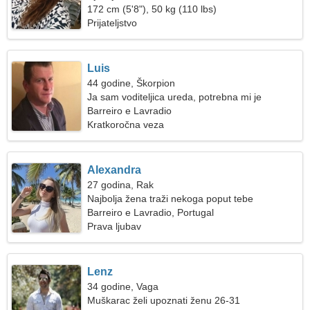
172 cm (5'8"), 50 kg (110 lbs)
Prijateljstvo
Luis
44 godine, Škorpion
Ja sam voditeljica ureda, potrebna mi je
neobična žena
Barreiro e Lavradio
Kratkoročna veza
Alexandra
27 godina, Rak
Najbolja žena traži nekoga poput tebe
Barreiro e Lavradio, Portugal
Prava ljubav
Lenz
34 godine, Vaga
Muškarac želi upoznati ženu 26-31