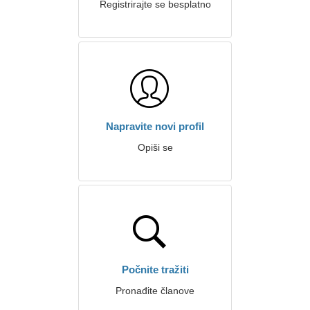
Registrirajte se besplatno
Napravite novi profil
Opiši se
Počnite tražiti
Pronađite članove