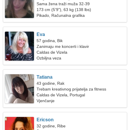
Sama žena traži muža 32-39
173 cm (5'9"), 63 kg (138 lbs)
Pikado, Računalna grafika
Eva
57 godina, Bik
Zanimaju me koncerti i klavir
Caldas de Vizela
Ozbiljna veza
Tatiana
43 godine, Rak
Trebam kreativnog prijatelja za fitness
Caldas de Vizela, Portugal
Vjenčanje
Ericson
32 godine, Ribe