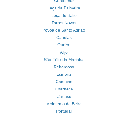
Gondomar
Leça da Palmeira
Leça do Balio
Torres Novas
Póvoa de Santo Adrião
Canelas
Ourém
Alijó
São Félix da Marinha
Rebordosa
Esmoriz
Caneças
Charneca
Cartaxo
Moimenta da Beira
Portugal