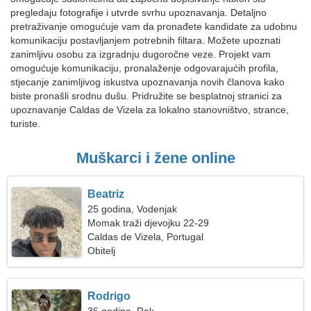
pregledaju fotografije i utvrde svrhu upoznavanja. Detaljno
pretraživanje omogućuje vam da pronađete kandidate za udobnu
komunikaciju postavljanjem potrebnih filtara. Možete upoznati
zanimljivu osobu za izgradnju dugoročne veze. Projekt vam
omogućuje komunikaciju, pronalaženje odgovarajućih profila,
stjecanje zanimljivog iskustva upoznavanja novih članova kako
biste pronašli srodnu dušu. Pridružite se besplatnoj stranici za
upoznavanje Caldas de Vizela za lokalno stanovništvo, strance,
turiste.
Muškarci i žene online
Beatriz
25 godina, Vodenjak
Momak traži djevojku 22-29
Caldas de Vizela, Portugal
Obitelj
Rodrigo