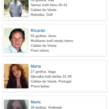
36 godina, Rak
Samac traži ženu 26-31
Caldas de Vizela
Robotika, Golf
Ricardo
55 godina, Jarac
Muškarac traži stariju damu
Caldas de Vizela
Pravi odnos
Marta
27 godina, Vaga
Djevojka traži dečka 31-39
Caldas de Vizela, Portugal
Prava ljubav
Marla
30 godina, Vodenjak