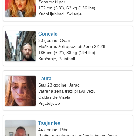
Žena traži par
172 cm (5'8"), 62 kg (136 lbs)
Kućni ljubimci, Skijanje
Goncalo
33 godine, Ovan
Muškarac želi upoznati ženu 22-28
186 cm (6'2"), 88 kg (194 lbs)
Sunčanje, Paintball
Laura
Star 23 godine, Jarac
Vatrena žena traži pravu vezu
Caldas de Vizela
Prijateljstvo
Taejunlee
44 godine, Ribe
Radim u restoranu i tražim ljubaznu ženu