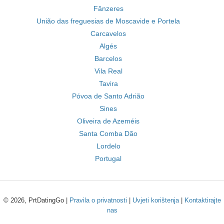
Fânzeres
União das freguesias de Moscavide e Portela
Carcavelos
Algés
Barcelos
Vila Real
Tavira
Póvoa de Santo Adrião
Sines
Oliveira de Azeméis
Santa Comba Dão
Lordelo
Portugal
© 2026, PrtDatingGo |
Pravila o privatnosti
|
Uvjeti korištenja
|
Kontaktirajte
nas