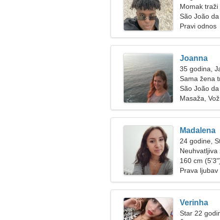
Momak traži 
São João da 
Pravi odnos
Joanna
35 godina, J
Sama žena t
São João da
Masaža, Vož
Madalena
24 godine, St
Neuhvatljiva 
160 cm (5'3")
Prava ljubav
Verinha
Star 22 godi