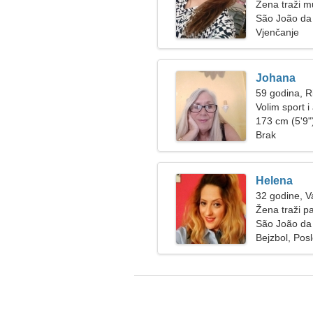
Žena traži 
São João da 
Vjenčanje
Johana
59 godina, R
Volim sport i
173 cm (5'9")
Brak
Helena
32 godine, 
Žena traži p
São João da 
Bejzbol, Pos