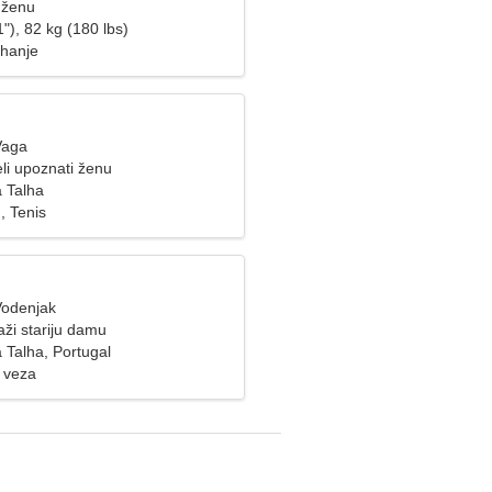
 ženu
"), 82 kg (180 lbs)
hanje
Vaga
li upoznati ženu
 Talha
, Tenis
Vodenjak
ži stariju damu
 Talha, Portugal
 veza