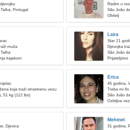
djevojku
Radim u res
Talha, Portugal
São João da
Obitelj
Laira
arac
Star 21 god
raži muža
Djevojka tra
 Talha
São João da
nja kajakom
Prijateljstvo
Erica
rijelac
45 godina, 
žena koja traži strastvenu vezu
Treba mi fi
, 51 kg (112 lbs)
São João da
Ozbiljna ve
Mehmet
ne, Djevica
31 godina, 