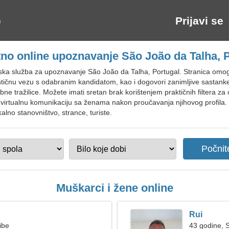
Prijavi se
no online upoznavanje São João da Talha, 
tska služba za upoznavanje São João da Talha, Portugal. Stranica omog
antičnu vezu s odabranim kandidatom, kao i dogovori zanimljive sastanke
 tražilice. Možete imati sretan brak korištenjem praktičnih filtera za 
tualnu komunikaciju sa ženama nakon proučavanja njihovog profila. Pri
lno stanovništvo, strance, turiste.
Muškarci i žene online
Rui
ibe
43 godine, S