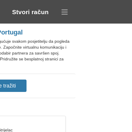
Stvori račun
Portugal
ućuje svakom posjetitelju da pogleda
. Započnite virtualnu komunikaciju i
odabir partnera za savršen spoj.
družite se besplatnoj stranici za
trijelac