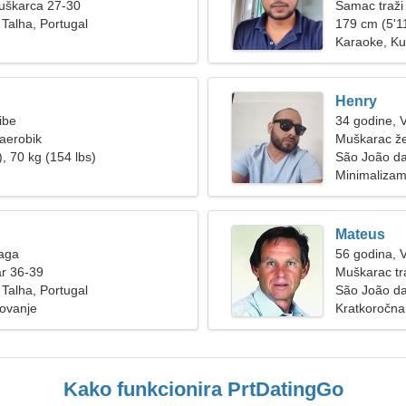
muškarca 27-30
Samac traži
Talha, Portugal
179 cm (5'11
Karaoke, Ku
Henry
ibe
34 godine, 
 aerobik
Muškarac že
, 70 kg (154 lbs)
São João da
Minimalizam
Mateus
Vaga
56 godina, 
ar 36-39
Muškarac tra
Talha, Portugal
São João da
lovanje
Kratkoročna
Kako funkcionira PrtDatingGo