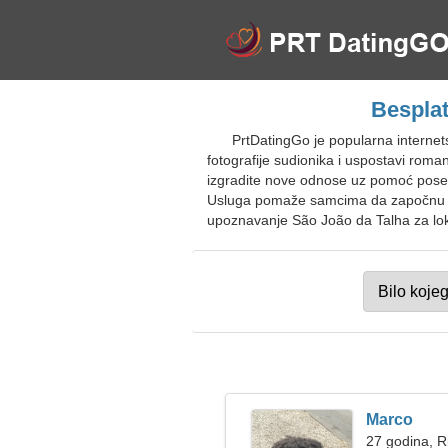
Besplat
PrtDatingGo je popularna interne
fotografije sudionika i uspostavi rom
izgradite nove odnose uz pomoć posebne
Usluga pomaže samcima da započnu vir
upoznavanje São João da Talha za loka
Marco
27 godina, R