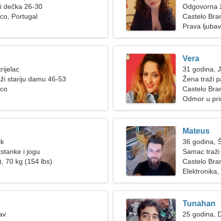
ži dečka 26-30
Odgovorna ž
co, Portugal
Castelo Bra
Prava ljubav
Vera
rijelac
31 godina, 
ži stariju damu 46-53
Žena traži p
nco
Castelo Bra
Odmor u pri
Mateus
ik
36 godina, 
stanke i jogu
Samac traži
, 70 kg (154 lbs)
Castelo Bra
Elektronika,
Tunahan
av
25 godina, D