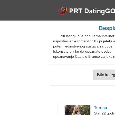
Bespl
PrtDatingGo je popularna interne
uspostavljanje romantičnih i prijatelj
putem jedinstvenog sustava za upoznav
Iskoristite priliku da upoznate osobu n
upoznavanje Castelo Branco za lokalno
Teresa
Star 22 godi