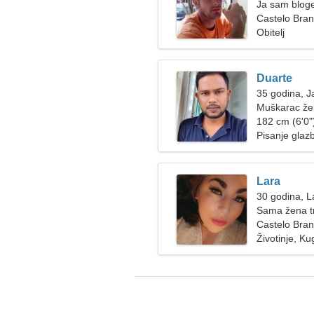
Ja sam blog
Castelo Bran
Obitelj
Duarte
35 godina, J
Muškarac žel
182 cm (6'0")
Pisanje glaz
Lara
30 godina, L
Sama žena t
Castelo Bran
Životinje, Ku