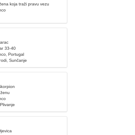
ena koja traži pravu vezu
nco
Jarac
ar 33-40
nco, Portugal
rodi, Sunčanje
Škorpion
 ženu
nco
 Plivanje
jevica