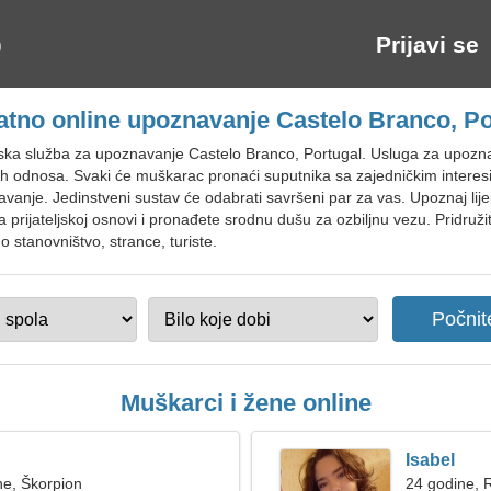
Prijavi se
atno online upoznavanje Castelo Branco, Po
tska služba za upoznavanje Castelo Branco, Portugal. Usluga za upo
skih odnosa. Svaki će muškarac pronaći suputnika sa zajedničkim interes
anje. Jedinstveni sustav će odabrati savršeni par za vas. Upoznaj lije
a prijateljskoj osnovi i pronađete srodnu dušu za ozbiljnu vezu. Pridruži
 stanovništvo, strance, turiste.
Muškarci i žene online
Isabel
ne, Škorpion
24 godine, 