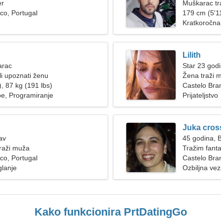
er
Muškarac tr
co, Portugal
179 cm (5'11
Kratkoročna
Lilith
arac
Star 23 godi
i upoznati ženu
Žena traži 
, 87 kg (191 lbs)
Castelo Bra
be, Programiranje
Prijateljstvo
Juka cros
av
45 godina, B
raži muža
Tražim fanta
co, Portugal
planinarenje
Castelo Bra
glanje
Ozbiljna ve
Kako funkcionira PrtDatingGo