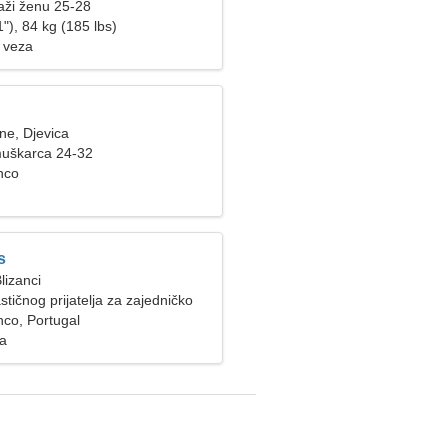
aži ženu 25-28
"), 84 kg (185 lbs)
 veza
ne, Djevica
muškarca 24-32
nco
s
lizanci
stičnog prijatelja za zajedničko
nco, Portugal
za