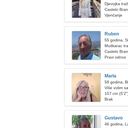
Djevojka tra
Castelo Bran
Vjenčanje
Ruben
55 godina, St
Muškarac tra
Castelo Bra
Pravi odnos
Marla
58 godina, B
Više volim sa
157 cm (5'2")
Brak
Gustavo
46 godina, L