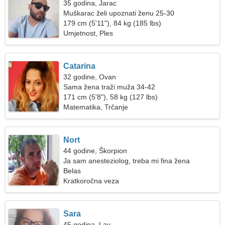
35 godina, Jarac
Muškarac želi upoznati ženu 25-30
179 cm (5'11"), 84 kg (185 lbs)
Umjetnost, Ples
Catarina
32 godine, Ovan
Sama žena traži muža 34-42
171 cm (5'8"), 58 kg (127 lbs)
Matematika, Trčanje
Nort
44 godine, Škorpion
Ja sam anesteziolog, treba mi fina žena
Belas
Kratkoročna veza
Sara
45 godina, Lav