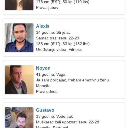
173 cm (5'9"), 50 kg (110 lbs)
Prava ljubav
Alexis
34 godine, Strijelac
Samac traži ženu 22-29
183 cm (6'1"), 83 kg (182 lbs)
Uređivanje videa, Fitness
Noyon
41 godina, Vaga
Ja sam policajac, trebam emotivnu ženu
Monção
Pravi odnos
Gustavo
33 godine, Vodenjak
Muškarac želi upoznati ženu 22-28
Monção, Portugal