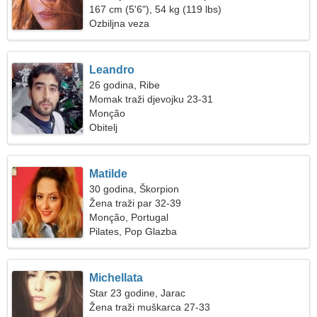
167 cm (5'6"), 54 kg (119 lbs)
Ozbiljna veza
Leandro
26 godina, Ribe
Momak traži djevojku 23-31
Monção
Obitelj
Matilde
30 godina, Škorpion
Žena traži par 32-39
Monção, Portugal
Pilates, Pop Glazba
Michellata
Star 23 godine, Jarac
Žena traži muškarca 27-33