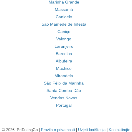
Marinha Grande
Massamá
Canidelo
São Mamede de Infesta
Caniço
Valongo
Laranjeiro
Barcelos
Albufeira
Machico
Mirandela
São Félix da Marinha
Santa Comba Dão
Vendas Novas
Portugal
© 2026, PrtDatingGo |
Pravila o privatnosti
|
Uvjeti korištenja
|
Kontaktirajte