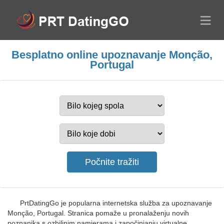
Besplatno online upoznavanje Monção,
Portugal
PrtDatingGo je popularna internetska služba za upoznavanje
Monção, Portugal. Stranica pomaže u pronalaženju novih
poznanika s ozbiljnim namjerama i započinjanju virtualne