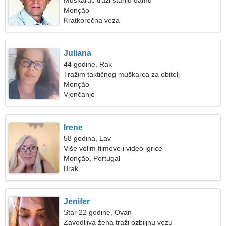
Muškarac traži stariju damu
Monção
Kratkoročna veza
Juliana
44 godine, Rak
Tražim taktičnog muškarca za obitelj
Monção
Vjenčanje
Irene
58 godina, Lav
Više volim filmove i video igrice
Monção, Portugal
Brak
Jenifer
Star 22 godine, Ovan
Zavodljiva žena traži ozbiljnu vezu