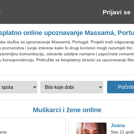
Prijavi se
splatno online upoznavanje Massamá, Portu
tska služba za upoznavanje Massamá, Portugal. Projekt traži odgovara
 poznanstva i svoje interese kako bi drugi korisnici mogli razumjeti št
zanimljivu komunikaciju, ostvarite ozbiljne namjere i započnete romant
sku korespondenciju. Pridružite se besplatnoj stranici za upoznavanje M
Muškarci i žene online
Joana
arac
Star 21 godi