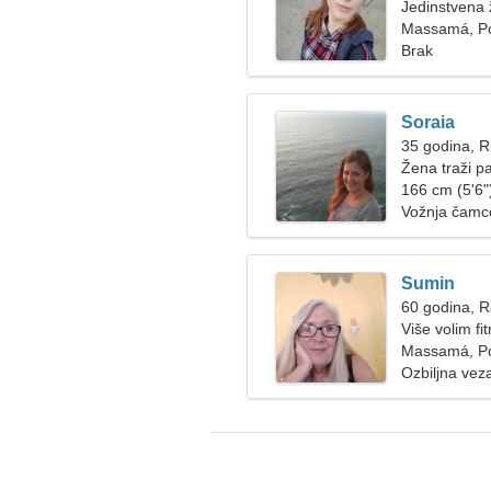
Jedinstvena 
Massamá, Po
Brak
Soraia
35 godina, R
Žena traži p
166 cm (5'6")
Vožnja čamc
Sumin
60 godina, 
Više volim f
Massamá, Po
Ozbiljna vez