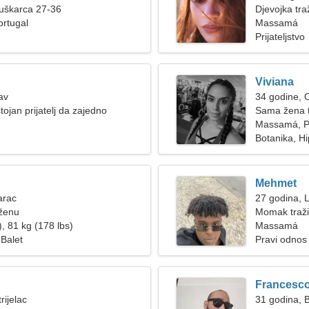
muškarca 27-36
Djevojka tra
rtugal
Massamá
Prijateljstvo
Viviana
av
34 godine, 
tojan prijatelj da zajedno
Sama žena 
Massamá, P
Botanika, H
Mehmet
arac
27 godina, 
 ženu
Momak traži
, 81 kg (178 lbs)
Massamá
 Balet
Pravi odnos
Francesc
rijelac
31 godina, B