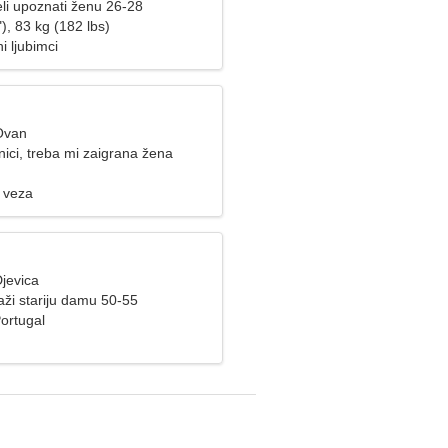
li upoznati ženu 26-28
), 83 kg (182 lbs)
 ljubimci
Ovan
ici, treba mi zaigrana žena
 veza
jevica
aži stariju damu 50-55
ortugal