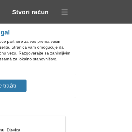
Stvori račun
gal
juće partnere za vas prema vašim
o želite. Stranica vam omogućuje da
ičnu vezu. Razgovarajte sa zanimljivim
assamá za lokalno stanovništvo,
nu, Djevica