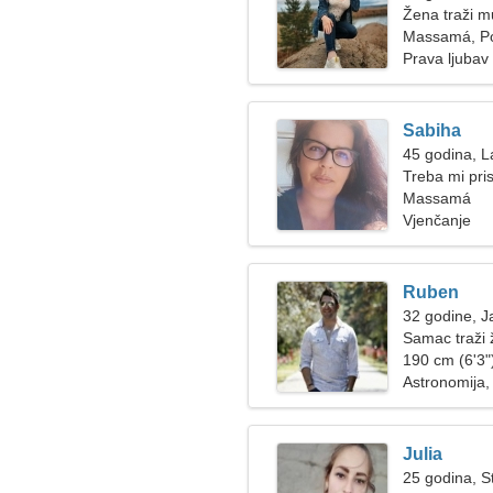
Žena traži 
Massamá, Po
Prava ljubav
Sabiha
45 godina, L
Treba mi pris
plešemo
Massamá
Vjenčanje
Ruben
32 godine, J
Samac traži
190 cm (6'3")
Astronomija,
Julia
25 godina, St