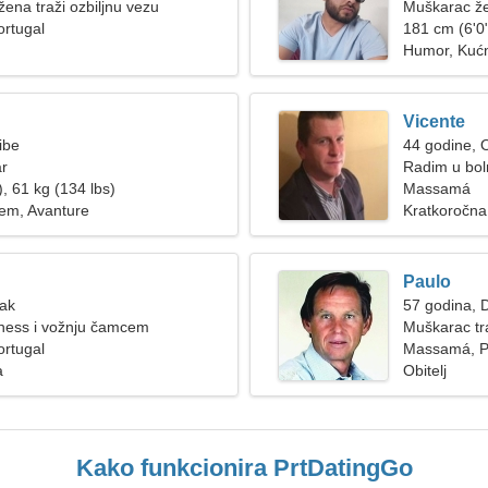
žena traži ozbiljnu vezu
Muškarac že
rtugal
181 cm (6'0"
Humor, Kućni
Vicente
ibe
44 godine, 
ar
Radim u boln
, 61 kg (134 lbs)
Massamá
em, Avanture
Kratkoročna
Paulo
Rak
57 godina, D
itness i vožnju čamcem
Muškarac tr
rtugal
Massamá, P
a
Obitelj
Kako funkcionira PrtDatingGo