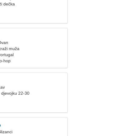
ži dečka
Ovan
traži muža
ortugal
ip-hop
Lav
 djevojku 22-30
o
lizanci