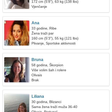
172 cm (5'8"), 63 kg (138 lbs)
Vjenčanje
Ana
33 godine, Ribe
Žena traži par
160 cm (5'3"), 55 kg (121 lbs)
Plivanje, Sportske aktivnosti
Bruna
58 godina, Škorpion
Više volim šah i rolere
Olivais
Brak
Liliana
30 godina, Blizanci
Sama žena traži muža 36-40
Olivais, Portugal