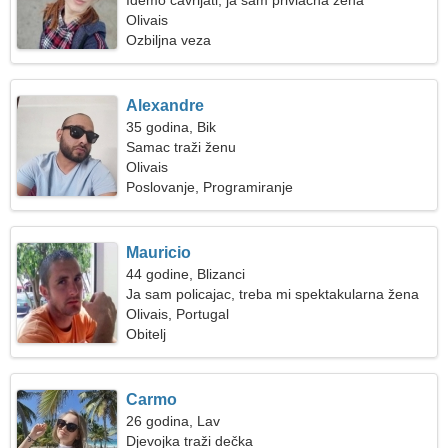
Idemo čavrljati, ja sam privlačna žena
Olivais
Ozbiljna veza
Alexandre
35 godina, Bik
Samac traži ženu
Olivais
Poslovanje, Programiranje
Mauricio
44 godine, Blizanci
Ja sam policajac, treba mi spektakularna žena
Olivais, Portugal
Obitelj
Carmo
26 godina, Lav
Djevojka traži dečka