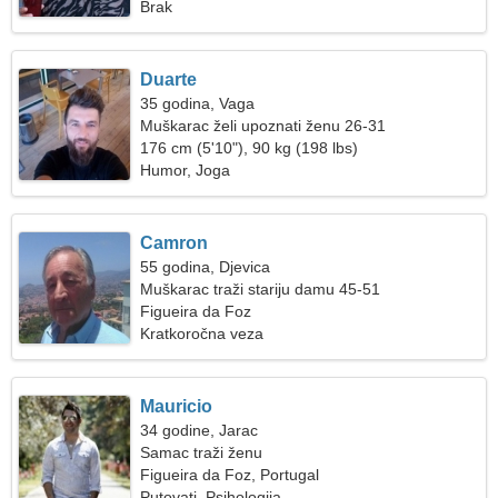
Brak
Duarte
35 godina, Vaga
Muškarac želi upoznati ženu 26-31
176 cm (5'10"), 90 kg (198 lbs)
Humor, Joga
Camron
55 godina, Djevica
Muškarac traži stariju damu 45-51
Figueira da Foz
Kratkoročna veza
Mauricio
34 godine, Jarac
Samac traži ženu
Figueira da Foz, Portugal
Putovati, Psihologija