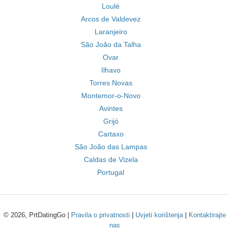
Loulé
Arcos de Valdevez
Laranjeiro
São João da Talha
Ovar
Ilhavo
Torres Novas
Montemor-o-Novo
Avintes
Grijó
Cartaxo
São João das Lampas
Caldas de Vizela
Portugal
© 2026, PrtDatingGo |
Pravila o privatnosti
|
Uvjeti korištenja
|
Kontaktirajte
nas