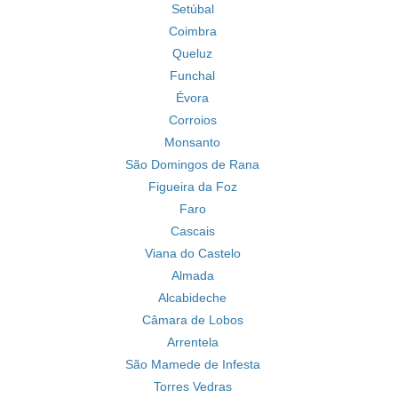
Setúbal
Coimbra
Queluz
Funchal
Évora
Corroios
Monsanto
São Domingos de Rana
Figueira da Foz
Faro
Cascais
Viana do Castelo
Almada
Alcabideche
Câmara de Lobos
Arrentela
São Mamede de Infesta
Torres Vedras