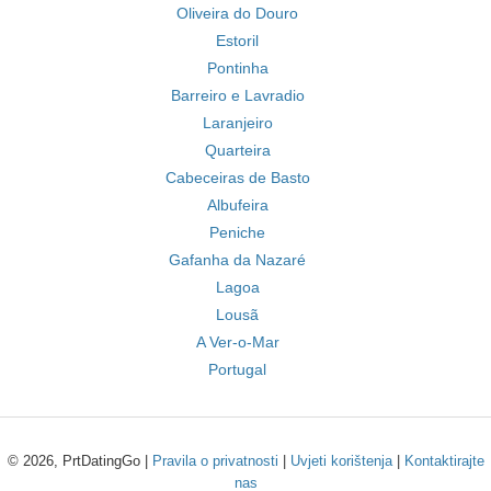
Oliveira do Douro
Estoril
Pontinha
Barreiro e Lavradio
Laranjeiro
Quarteira
Cabeceiras de Basto
Albufeira
Peniche
Gafanha da Nazaré
Lagoa
Lousã
A Ver-o-Mar
Portugal
© 2026, PrtDatingGo |
Pravila o privatnosti
|
Uvjeti korištenja
|
Kontaktirajte
nas