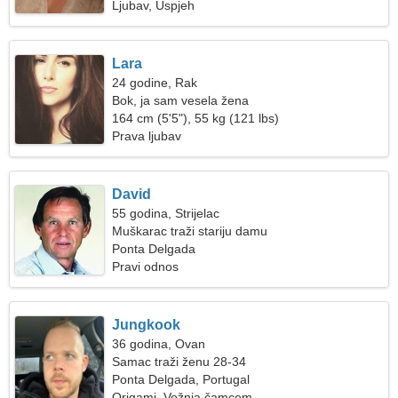
Ljubav, Uspjeh
Lara
24 godine, Rak
Bok, ja sam vesela žena
164 cm (5'5"), 55 kg (121 lbs)
Prava ljubav
David
55 godina, Strijelac
Muškarac traži stariju damu
Ponta Delgada
Pravi odnos
Jungkook
36 godina, Ovan
Samac traži ženu 28-34
Ponta Delgada, Portugal
Origami, Vožnja čamcem