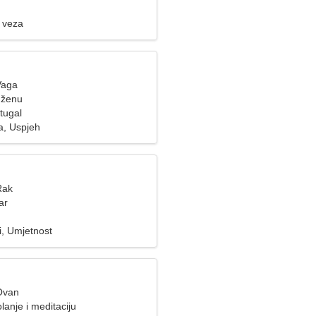
 veza
Vaga
 ženu
tugal
a, Uspjeh
Rak
ar
i, Umjetnost
Ovan
lanje i meditaciju