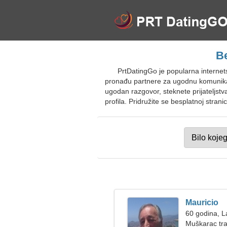
Be
PrtDatingGo je popularna interne
pronađu partnere za ugodnu komunikaci
ugodan razgovor, steknete prijateljstv
profila. Pridružite se besplatnoj stran
Mauricio
60 godina, L
Muškarac tra