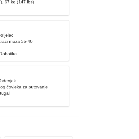
), 67 kg (147 lbs)
trijelac
raži muža 35-40
Robotika
Vodenjak
nog čovjeka za putovanje
tugal