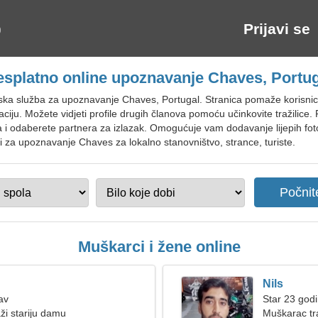
Prijavi se
splatno online upoznavanje Chaves, Portu
tska služba za upoznavanje Chaves, Portugal. Stranica pomaže korisni
ju. Možete vidjeti profile drugih članova pomoću učinkovite tražilice
a i odaberete partnera za izlazak. Omogućuje vam dodavanje lijepih fotogr
ici za upoznavanje Chaves za lokalno stanovništvo, strance, turiste.
Muškarci i žene online
Nils
av
Star 23 godi
ži stariju damu
Muškarac tr