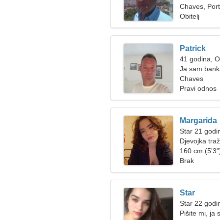
Chaves, Port
Obitelj
Patrick
41 godina, 
Ja sam banka
Chaves
Pravi odnos
Margarida
Star 21 godi
Djevojka tra
160 cm (5'3")
Brak
Star
Star 22 godi
Pišite mi, j