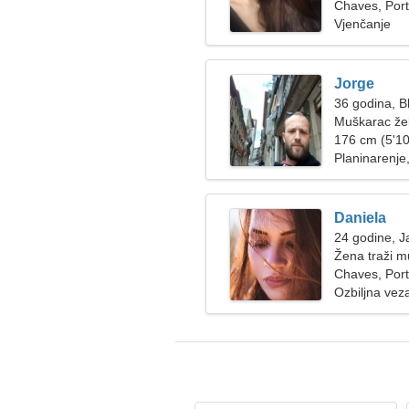
Chaves, Port
Vjenčanje
Jorge
36 godina, Bl
Muškarac žel
176 cm (5'10
Planinarenje
Daniela
24 godine, J
Žena traži 
Chaves, Port
Ozbiljna vez