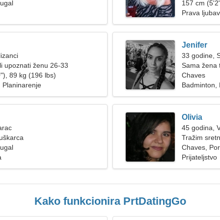
ugal
157 cm (5'2"
Prava ljubav
Jenifer
izanci
33 godine, S
i upoznati ženu 26-33
Sama žena t
"), 89 kg (196 lbs)
Chaves
, Planinarenje
Badminton, 
Olivia
arac
45 godina, 
muškarca
Tražim sret
ugal
Chaves, Por
a
Prijateljstvo
Kako funkcionira PrtDatingGo