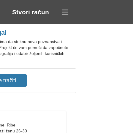
Stvori račun
gal
cima da steknu nova poznanstva i
. Projekt će vam pomoći da započnete
afija i odabir željenih korisničkih
ne, Ribe
aži ženu 26-30