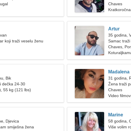
ugal
Chaves
Kratkoročna
Artur
Ovan
35 godina, 
r koji traži veselu ženu
Samac traži
Chaves, Por
Koturaljkam
Madalena
nu, Bik
31 godina, 
ži dečka 24-30
Žena traži p
, 55 kg (121 lbs)
Chaves
Video filmov
Marine
ne, Djevica
58 godina, 
a sam smiješna žena
Više volim ro