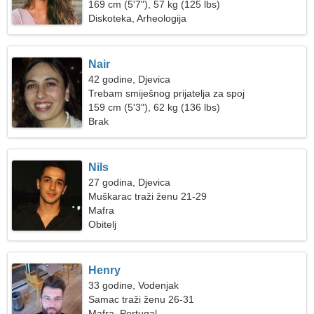
169 cm (5'7"), 57 kg (125 lbs)
Diskoteka, Arheologija
Nair
42 godine, Djevica
Trebam smiješnog prijatelja za spoj
159 cm (5'3"), 62 kg (136 lbs)
Brak
Nils
27 godina, Djevica
Muškarac traži ženu 21-29
Mafra
Obitelj
Henry
33 godine, Vodenjak
Samac traži ženu 26-31
Mafra, Portugal