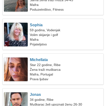
Sama žena traži muža 34-43
Mafra
Poduzetništvo, Fitness
Sophia
59 godina, Vodenjak
Volim skijanje i golf
Mafra
Prijateljstvo
Michellata
Star 22 godine, Ribe
Žena traži muškarca
Mafra, Portugal
Prava ljubav
Jonas
34 godine, Ribe
Muškarac želi upoznati ženu 26-30