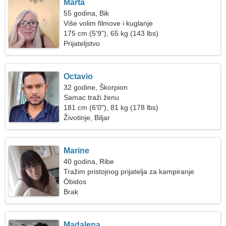
Marta
55 godina, Bik
Više volim filmove i kuglanje
175 cm (5'9"), 65 kg (143 lbs)
Prijateljstvo
Octavio
32 godine, Škorpion
Samac traži ženu
181 cm (6'0"), 81 kg (178 lbs)
Životinje, Biljar
Marine
40 godina, Ribe
Tražim pristojnog prijatelja za kampiranje
Óbidos
Brak
Madalena