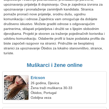
upoznavanju prijatelja ili dopisivanju. Ova je zajednica izvrsna za
upoznavanje i pronalaženje zanimljivih kandidata. Stranica
pomaže pronaći nove prijatelje, srodnu dušu, ugodnu
komunikaciju i odnose.Zajednica vam omogućuje da dobijete
društveno iskustvo. Možete graditi odnose s odgovarajućim
partnerima, sklapati prijateljstva i družiti se s lijepim slobodnim
djevojkama. Projekt je stvoren za traženje pojedinačnih korisnika i
udobnu komunikaciju. Odaberite profil iz baze podataka profila da
biste započeli razgovor na stranici. Pridružite se besplatnoj
stranici za upoznavanje Óbidos za lokalno stanovništvo, strance,
turiste.
Muškarci i žene online
Ericson
26 godina, Djevica
Žena traži muškarca 30-33
Óbidos, Portugal
Ozbiljna veza