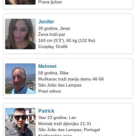
Prava ljubav
Jenifer
35 godina, Jarac
Žena traži par
160 cm (5'3"), 60 kg (132 lbs)
Cosplay, Grafiti
Mehmet
58 godina, Ribe
Muškarac traži stariju damu 46-56
São João das Lampas
Pravi odnos
Patrick
Star 23 godine, Lav
Momak traži djevojku 21-31
São João das Lampas, Portugal
Kratkoročna veza