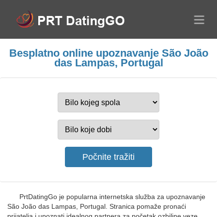
Besplatno online upoznavanje São João
das Lampas, Portugal
PrtDatingGo je popularna internetska služba za upoznavanje
São João das Lampas, Portugal. Stranica pomaže pronaći
prijatelja i upoznati idealnog partnera za početak ozbiljne veze.