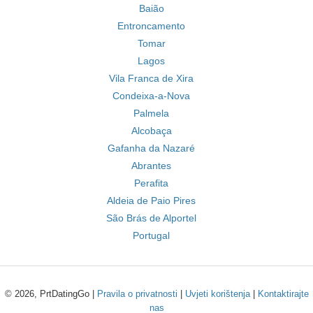
Baião
Entroncamento
Tomar
Lagos
Vila Franca de Xira
Condeixa-a-Nova
Palmela
Alcobaça
Gafanha da Nazaré
Abrantes
Perafita
Aldeia de Paio Pires
São Brás de Alportel
Portugal
© 2026, PrtDatingGo |
Pravila o privatnosti
|
Uvjeti korištenja
|
Kontaktirajte
nas