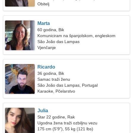
Obitelj
Marta
60 godina, Bik
Komuniciram na španjolskom, engleskom
São João das Lampas
Vjenčanje
Ricardo
36 godina, Bik
Samac traži ženu
São João das Lampas, Portugal
Karaoke, Pčelarstvo
Julia
Star 22 godine, Rak
Ugodna žena traži ozbiljnu vezu
175 cm (5'9"), 55 kg (121 lbs)