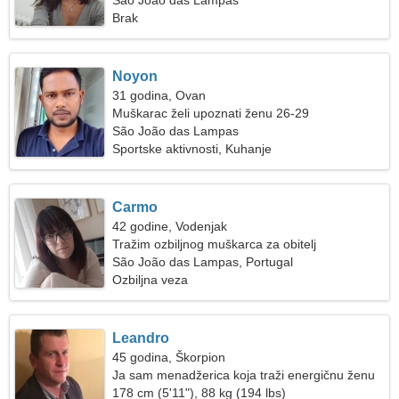
São João das Lampas
Brak
Noyon
31 godina, Ovan
Muškarac želi upoznati ženu 26-29
São João das Lampas
Sportske aktivnosti, Kuhanje
Carmo
42 godine, Vodenjak
Tražim ozbiljnog muškarca za obitelj
São João das Lampas, Portugal
Ozbiljna veza
Leandro
45 godina, Škorpion
Ja sam menadžerica koja traži energičnu ženu
178 cm (5'11"), 88 kg (194 lbs)