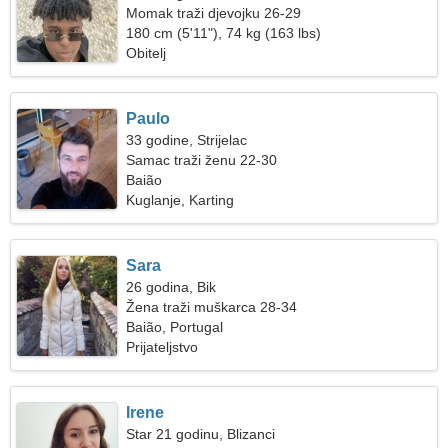
Momak traži djevojku 26-29
180 cm (5'11"), 74 kg (163 lbs)
Obitelj
Paulo
33 godine, Strijelac
Samac traži ženu 22-30
Baião
Kuglanje, Karting
Sara
26 godina, Bik
Žena traži muškarca 28-34
Baião, Portugal
Prijateljstvo
Irene
Star 21 godinu, Blizanci