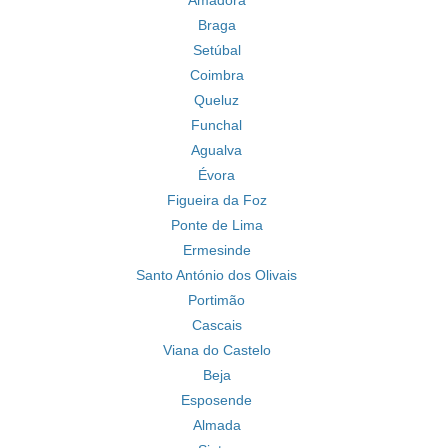
Amadora
Braga
Setúbal
Coimbra
Queluz
Funchal
Agualva
Évora
Figueira da Foz
Ponte de Lima
Ermesinde
Santo António dos Olivais
Portimão
Cascais
Viana do Castelo
Beja
Esposende
Almada