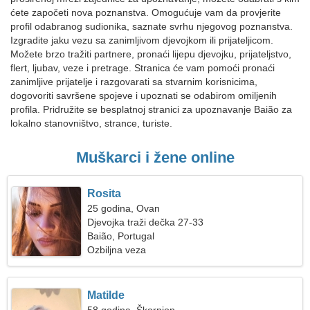
ćete započeti nova poznanstva. Omogućuje vam da provjerite
profil odabranog sudionika, saznate svrhu njegovog poznanstva.
Izgradite jaku vezu sa zanimljivom djevojkom ili prijateljicom.
Možete brzo tražiti partnere, pronaći lijepu djevojku, prijateljstvo,
flert, ljubav, veze i pretrage. Stranica će vam pomoći pronaći
zanimljive prijatelje i razgovarati sa stvarnim korisnicima,
dogovoriti savršene spojeve i upoznati se odabirom omiljenih
profila. Pridružite se besplatnoj stranici za upoznavanje Baião za
lokalno stanovništvo, strance, turiste.
Muškarci i žene online
Rosita
25 godina, Ovan
Djevojka traži dečka 27-33
Baião, Portugal
Ozbiljna veza
Matilde