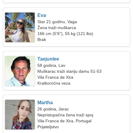
Eva
Star 21 godinu, Vaga
Žena traži muškarca
166 cm (5'6"), 55 kg (121 lbs)
Brak
Taejunlee
58 godina, Lav
Muškarac traži stariju damu 51-53
Vila Franca de Xira
Kratkoročna veza
Martha
26 godina, Jarac
Nepristupačna žena traži spoj
Vila Franca de Xira, Portugal
Prijateljstvo