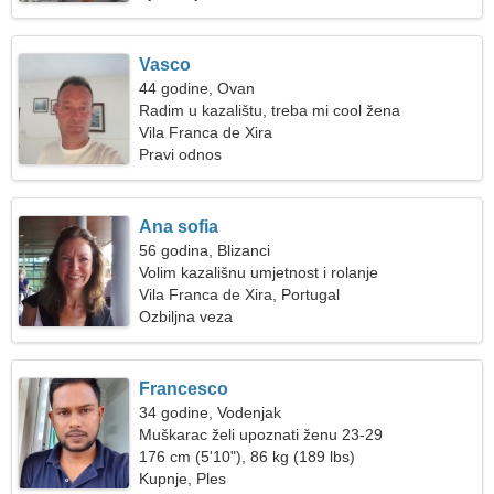
Vasco
44 godine, Ovan
Radim u kazalištu, treba mi cool žena
Vila Franca de Xira
Pravi odnos
Ana sofia
56 godina, Blizanci
Volim kazališnu umjetnost i rolanje
Vila Franca de Xira, Portugal
Ozbiljna veza
Francesco
34 godine, Vodenjak
Muškarac želi upoznati ženu 23-29
176 cm (5'10"), 86 kg (189 lbs)
Kupnje, Ples