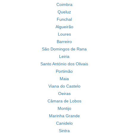
Coimbra
Queluz
Funchal
Algueirão
Loures
Barreiro
São Domingos de Rana
Leiria
Santo António dos Olivais
Portimão
Maia
Viana do Castelo
Oeiras
Câmara de Lobos
Montijo
Marinha Grande
Canidelo
Sintra