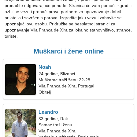
pronađite odgovarajuće ponude. Stranica će vam pomoći izgraditi
ozbiljne veze i pronaći prave partnere za upoznavanje dobrih
prijatelja i savršenih parova. Izgradite jaku vezu i zabavite se
upoznajući ovu osobu. Pridružite se besplatnoj stranici za
upoznavanje Vila Franca de Xira za lokalno stanovništvo, strance,
turiste.
Muškarci i žene online
Noah
24 godine, Blizanci
Muškarac traži ženu 22-28
Vila Franca de Xira, Portugal
Obitelj
Leandro
33 godine, Rak
Samac traži ženu
Vila Franca de Xira