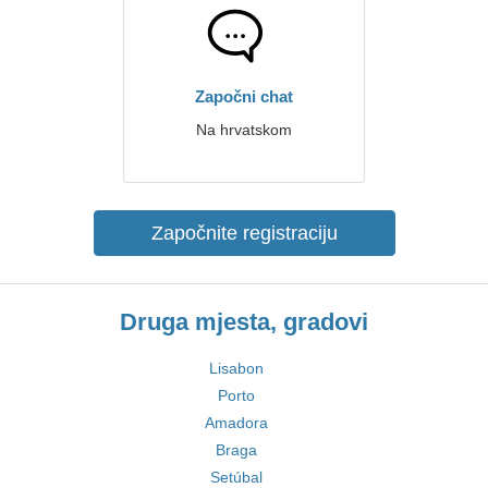
Započni chat
Na hrvatskom
Započnite registraciju
Druga mjesta, gradovi
Lisabon
Porto
Amadora
Braga
Setúbal