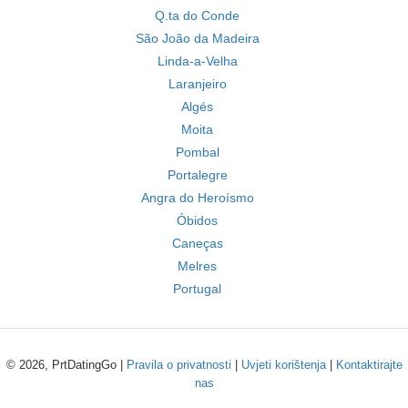
Q.ta do Conde
São João da Madeira
Linda-a-Velha
Laranjeiro
Algés
Moita
Pombal
Portalegre
Angra do Heroísmo
Óbidos
Caneças
Melres
Portugal
© 2026, PrtDatingGo |
Pravila o privatnosti
|
Uvjeti korištenja
|
Kontaktirajte
nas