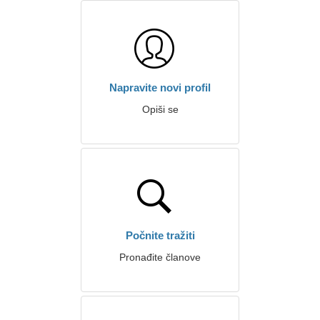
Napravite novi profil
Opiši se
Počnite tražiti
Pronađite članove