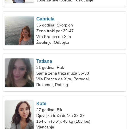
Vođenje skejtborda, Poslovanje
Gabriela
35 godina, Škorpion
Žena traži par 39-47
Vila Franca de Xira
Životinje, Odbojka
Tatiana
31 godina, Rak
Sama žena traži muža 36-38
Vila Franca de Xira, Portugal
Rukomet, Rafting
Kate
27 godina, Bik
Djevojka traži dečka 33-39
164 cm (5'5"), 48 kg (105 lbs)
Vjenčanje