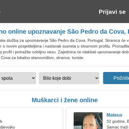
Prijavi se
no online upoznavanje São Pedro da Cova, 
tska služba za upoznavanje São Pedro da Cova, Portugal. Stranica će
 s novim posjetiteljima i nastavak susreta u stvarnom profilu. Pronađite
 svoj profil i potražite ozbiljnu vezu. Zajednica će olakšati upoznavanje d
Cova za lokalno stanovništvo, strance, turiste.
Muškarci i žene online
Mateus
ik
32 godine, B
djevojku
Samac traži