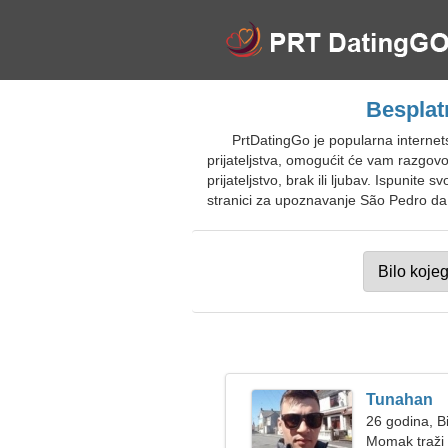
Besplat
PrtDatingGo je popularna interne
prijateljstva, omogućit će vam razgovor
prijateljstvo, brak ili ljubav. Ispunite
stranici za upoznavanje São Pedro da 
Tunahan
26 godina, B
Momak traži 