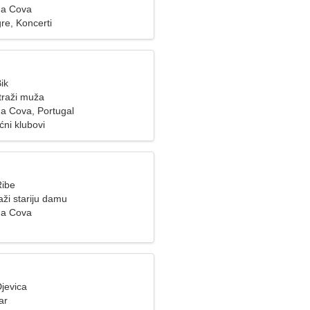
da Cova
re, Koncerti
ik
traži muža
a Cova, Portugal
ćni klubovi
Ribe
ži stariju damu
da Cova
jevica
ar