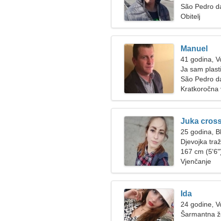
São Pedro d
Obitelj
Manuel
41 godina, V
Ja sam plast
ženu
São Pedro d
Kratkoročna
Juka cros
25 godina, Bl
Djevojka tra
167 cm (5'6")
Vjenčanje
Ida
24 godine, V
Šarmantna žen