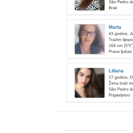
São Pedro d
Brak
Marta
43 godine, J
Tražim lijep
164 cm (5'5")
Prava ljubav
Liliana
27 godina, 
Žena traži 
São Pedro d
Prijateljstvo