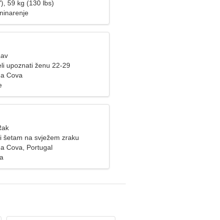
), 59 kg (130 lbs)
aninarenje
Lav
li upoznati ženu 22-29
da Cova
e
Rak
 i šetam na svježem zraku
a Cova, Portugal
za