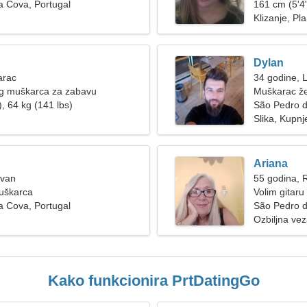
a Cova, Portugal
161 cm (5'4"
Klizanje, Pl
Dylan
arac
34 godine, 
og muškarca za zabavu
Muškarac že
, 64 kg (141 lbs)
São Pedro 
Slika, Kupnj
Ariana
Ovan
55 godina, 
muškarca
Volim gitaru
a Cova, Portugal
São Pedro d
Ozbiljna ve
Kako funkcionira PrtDatingGo