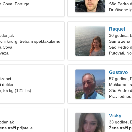
a Cova, Portugal
São Pedro 
Društvene ig
Raquel
odenjak
30 godina, B
ični kirurg, trebam spektakularnu
Sama žena 
a Cova
São Pedro d
 veza
Putovati, No
s
Gustavo
izanci
57 godina, 
ži dečka
Muškarac tra
, 55 kg (121 lbs)
São Pedro 
Pravi odnos
Vicky
odenjak
33 godine, D
a traži prijatelje
Žena traži p