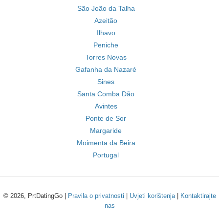
São João da Talha
Azeitão
Ilhavo
Peniche
Torres Novas
Gafanha da Nazaré
Sines
Santa Comba Dão
Avintes
Ponte de Sor
Margaride
Moimenta da Beira
Portugal
© 2026, PrtDatingGo |
Pravila o privatnosti
|
Uvjeti korištenja
|
Kontaktirajte
nas