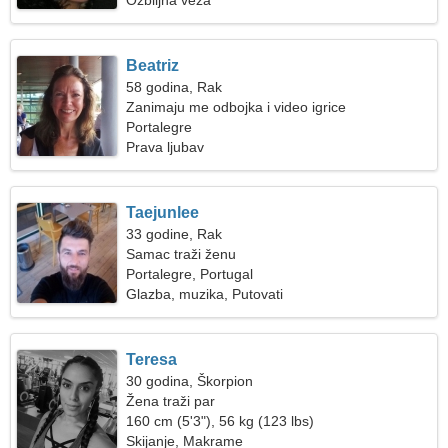
Ozbiljna veza
Beatriz
58 godina, Rak
Zanimaju me odbojka i video igrice
Portalegre
Prava ljubav
Taejunlee
33 godine, Rak
Samac traži ženu
Portalegre, Portugal
Glazba, muzika, Putovati
Teresa
30 godina, Škorpion
Žena traži par
160 cm (5'3"), 56 kg (123 lbs)
Skijanje, Makrame