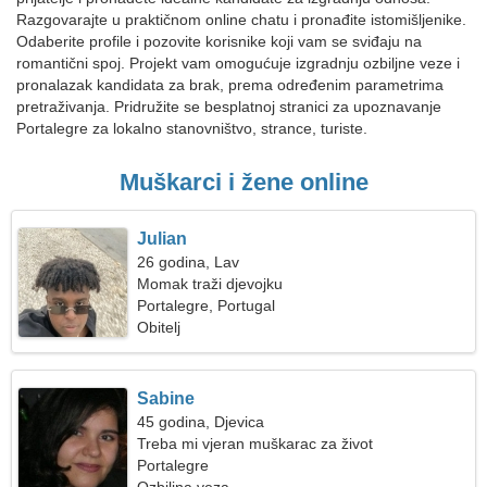
Razgovarajte u praktičnom online chatu i pronađite istomišljenike.
Odaberite profile i pozovite korisnike koji vam se sviđaju na
romantični spoj. Projekt vam omogućuje izgradnju ozbiljne veze i
pronalazak kandidata za brak, prema određenim parametrima
pretraživanja. Pridružite se besplatnoj stranici za upoznavanje
Portalegre za lokalno stanovništvo, strance, turiste.
Muškarci i žene online
Julian
26 godina, Lav
Momak traži djevojku
Portalegre, Portugal
Obitelj
Sabine
45 godina, Djevica
Treba mi vjeran muškarac za život
Portalegre