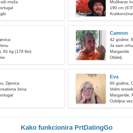
raži muža
Muškarac tra
ortugal
190 cm (6'3"
gbi
Kratkoročna
Camron
jevica
42 godine, B
 ženu
Ja sam vrhun
, 81 kg (178 lbs)
fantastičnu 
Margaride
ime
Obitelj
Eva
nu, Djevica
60 godina, 
kreativna žena
Volim snowbo
ortugal
Margaride, 
Ozbiljna ve
Kako funkcionira PrtDatingGo