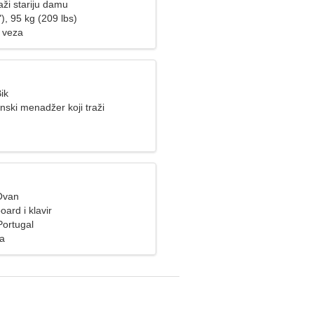
ži stariju damu
), 95 kg (209 lbs)
 veza
ik
ski menadžer koji traži
ženu
Ovan
ard i klavir
Portugal
za