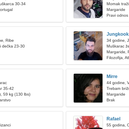
muškarca 30-34
Momak traži
ortugal
Margaride
Pravi odnos
Jungkook
ne, Ribe
34 godine, 
ži dečka 23-30
Muškarac že
Margaride, 
Filozofija, At
Mirre
arac
44 godine, 
ar 35-42
Trebam briž
, 59 kg (130 lbs)
Margaride
barstvo
Brak
Rafael
izanci
55 godina, 