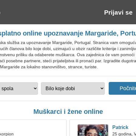
Prijavi se
platno online upoznavanje Margaride, Port
ska služba za upoznavanje Margaride, Portugal. Stranica vam omogućuje
ih članova bilo koje dobi, uzimajući u obzir različite kriterije i zanimlj
edinstvenu priliku da odaberete muškarca. Ova zajednica će vam pomoći 
ći posebne partnere, steći prijateljstva ili pronaći par. Izgradite dugotr
Margaride za lokalno stanovništvo, strance, turiste.
Muškarci i žene online
Patrick
korpion
25 godina, 