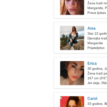
Žena traži 
Margaride, P
Prava ljubav
Aisa
Star 22 godi
Djevojka tra
Margaride
Prijateljstvo
Erica
30 godina, J
Žena traži p
167 cm (5'6")
Jet skije, Ri
Carol
33 godine, Bl