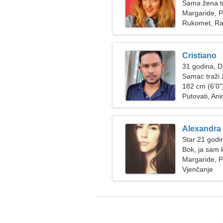
Sama žena t
Margaride, P
Rukomet, Ra
Cristiano
31 godina, D
Samac traži
182 cm (6'0")
Putovati, An
Alexandra
Star 21 godi
Bok, ja sam 
Margaride, P
Vjenčanje