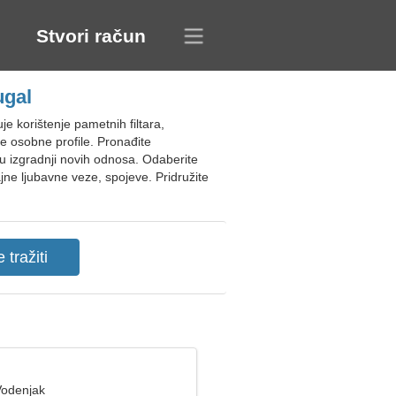
Stvori račun
ugal
 korištenje pametnih filtara,
ive osobne profile. Pronađite
u izgradnji novih odnosa. Odaberite
ajne ljubavne veze, spojeve. Pridružite
Vodenjak