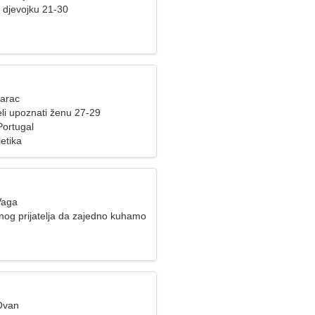
 djevojku 21-30
Jarac
li upoznati ženu 27-29
Portugal
letika
Vaga
nog prijatelja da zajedno kuhamo
Ovan