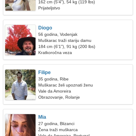
162 cm (5'4"), 54 kg (119 lbs)
Prijateljstvo
Diogo
56 godina, Vodenjak
Muškarac traži stariju damu
184 cm (6'1"), 91 kg (200 lbs)
Kratkoročna veza
Filipe
35 godina, Ribe
Muškarac želi upoznati ženu
Vale da Amoreira
Obrazovanje, Rolanje
Mia
27 godina, Blizanci
Žena traži muškarca
Vale da Amoreira, Portugal