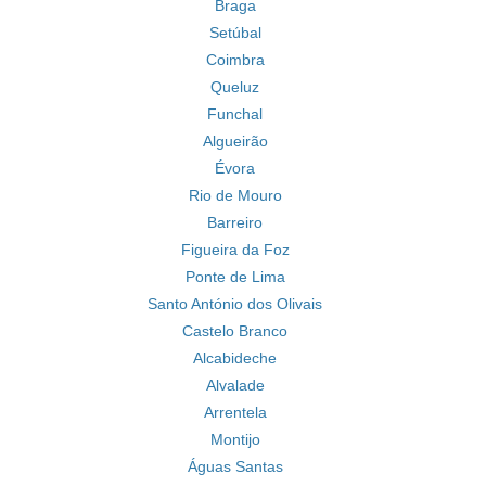
Braga
Setúbal
Coimbra
Queluz
Funchal
Algueirão
Évora
Rio de Mouro
Barreiro
Figueira da Foz
Ponte de Lima
Santo António dos Olivais
Castelo Branco
Alcabideche
Alvalade
Arrentela
Montijo
Águas Santas