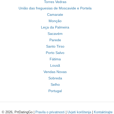
Torres Vedras
União das freguesias de Moscavide e Portela
Camarate
Monção
Leça da Palmeira
Sacavém
Parede
Santo Tirso
Porto Salvo
Fátima
Lousã
Vendas Novas
Sobreda
Selho
Portugal
© 2026, PrtDatingGo |
Pravila o privatnosti
|
Uvjeti korištenja
|
Kontaktirajte